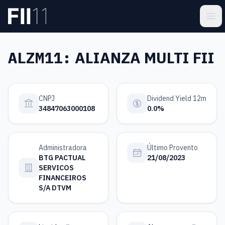
Pular para o conteúdo principal
Estatística FII
Ope
ALZM11:
ALIANZA MULTI FII
CNPJ
Dividend Yield 12m
34847063000108
0.0%
Administradora
Último Provento
BTG PACTUAL
21/08/2023
SERVICOS
FINANCEIROS
S/A DTVM