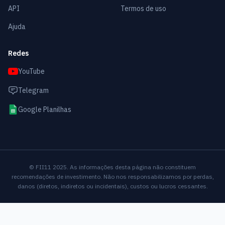
API
Termos de uso
Ajuda
Redes
YouTube
Telegram
Google Planilhas
© FII11 2025. As informações desta página não constituem
recomendações de investimento. Não nos responsabilizamos por perdas,
danos (diretos, indiretos ou incidentais), custos ou lucros cessantes.