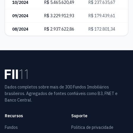
10/2024
R$ 5.465.620,49
R$ 237.635,67
7
09/2024
R$ 3.229.912,93
R$ 179.439,61
4
08/2024
R$ 2.937.622,86
R$ 172.801,34
3
Dados completos sobre mais de 300 Fundos Imobiliários
brasileiros. Agregados de fontes confiáveis como B3, FNET e
Banco Central.
Recursos
Suporte
Fundos
Politica de privacidade