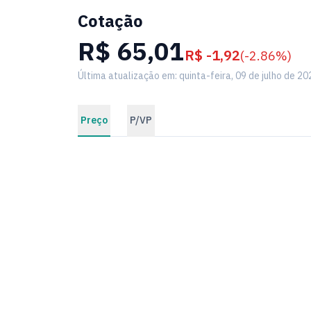
Cotação
R$ 65,01
R$ -1,92
(-2.86%)
Última atualização em: quinta-feira, 09 de julho de 20
Preço
P/VP