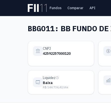
Pular para o conteúdo principal
Fundos
Comparar
API
Estatística FII
BBGO11:
BB FUNDO DE 
CNPJ
42592257000120
Liquidez
Baixa
R$ 144.734,42/dia