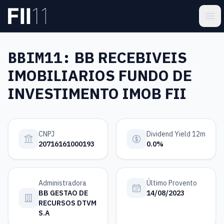
Pular para o conteúdo principal
Estatística FII
Ope
BBIM11:
BB RECEBIVEIS
IMOBILIARIOS FUNDO DE
INVESTIMENTO IMOB FII
CNPJ
Dividend Yield 12m
20716161000193
0.0%
Administradora
Último Provento
BB GESTAO DE
14/08/2023
RECURSOS DTVM
S.A