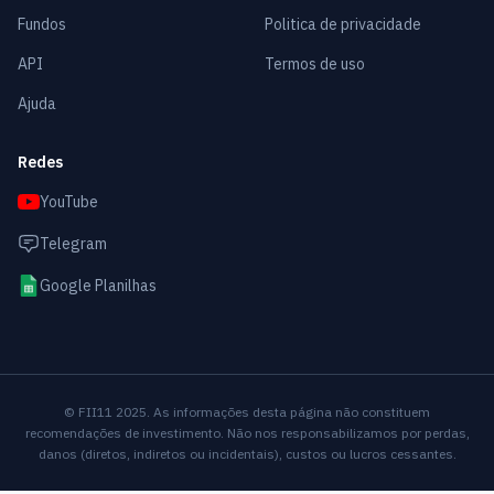
Fundos
Politica de privacidade
API
Termos de uso
Ajuda
Redes
YouTube
Telegram
Google Planilhas
© FII11 2025. As informações desta página não constituem
recomendações de investimento. Não nos responsabilizamos por perdas,
danos (diretos, indiretos ou incidentais), custos ou lucros cessantes.