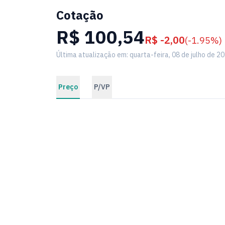
Cotação
R$ 100,54
R$ -2,00
(-1.95%)
Última atualização em: quarta-feira, 08 de julho de 2
Preço
P/VP