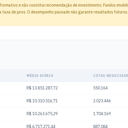
formativo e não constitui recomendação de investimento. Fundos imobiliá
 taxa de juros. O desempenho passado não garante resultados futuros. Ant
MÉDIA DIÁRIA
COTAS NEGOCIAD
R$ 13.851.287,72
550.164
R$ 10.310.516,71
2.023.446
R$ 10.263.675,29
1.704.169
R$ 6.717.271,44
887.084