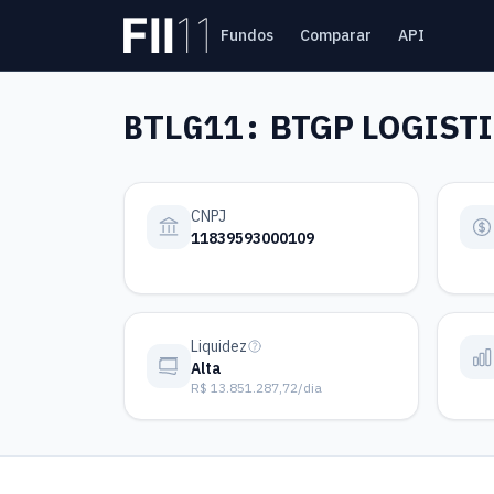
Pular para o conteúdo principal
Fundos
Comparar
API
Estatística FII
BTLG11:
BTGP LOGISTI
CNPJ
11839593000109
Liquidez
Alta
R$ 13.851.287,72/dia