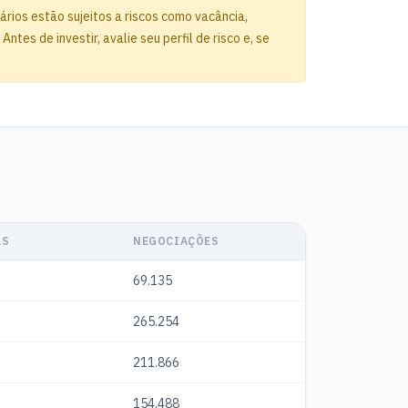
rios estão sujeitos a riscos como vacância,
es de investir, avalie seu perfil de risco e, se
AS
NEGOCIAÇÕES
69.135
265.254
211.866
154.488