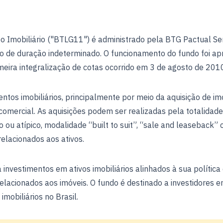
 Imobiliário ("BTLG11") é administrado pela BTG Pactual Serv
 de duração indeterminado. O funcionamento do fundo foi ap
eira integralização de cotas ocorrido em 3 de agosto de 201
ntos imobiliários, principalmente por meio da aquisição de im
comercial. As aquisições podem ser realizadas pela totalidade 
co ou atípico, modalidade “built to suit”, “sale and leaseback”
relacionados aos ativos.
investimentos em ativos imobiliários alinhados à sua política
relacionados aos imóveis. O fundo é destinado a investidores
mobiliários no Brasil.