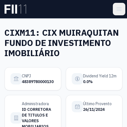
Pular para o conteúdo principal
Estatística FII
Ope
CIXM11:
CIX MUIRAQUITAN
FUNDO DE INVESTIMENTO
IMOBILIÁRIO
CNPJ
Dividend Yield 12m
48389780000130
0.0%
Administradora
Último Provento
ID CORRETORA
26/11/2024
DE TITULOS E
VALORES
MOBILIARIOS