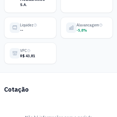
S.A.
Liquidez
Alavancagem
--
-5,8%
VPC
R$ 43,81
Cotação