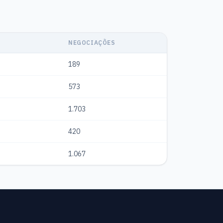
NEGOCIAÇÕES
189
573
1.703
420
1.067