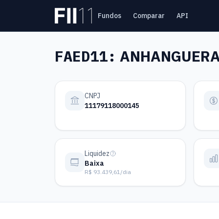
Pular para o conteúdo principal
Fundos
Comparar
API
Estatística FII
FAED11:
ANHANGUERA 
CNPJ
11179118000145
Liquidez
Baixa
R$ 93.439,61/dia