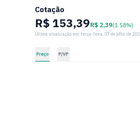
Cotação
R$ 153,39
R$ 2,39
(1.58%)
Última atualização em: terça-feira, 07 de julho de 20
Preço
P/VP