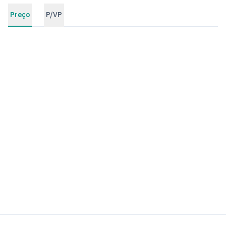
Preço
P/VP