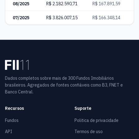
08/2025
R$ 2.182.590,71
R$ 167.891,59
4
07/2025
R$ 3.826.007,15
R$ 166.348,14
7
Dados completos sobre mais de 300 Fundos Imobiliários
brasileiros. Agregados de fontes confiáveis como B3, FNET e
Banco Central.
Recursos
Suporte
Fundos
Politica de privacidade
API
Termos de uso