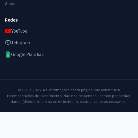
Ajuda
Redes
YouTube
Telegram
Google Planilhas
© FII11 2025. As informações desta página não constituem
recomendações de investimento. Não nos responsabilizamos por perdas,
danos (diretos, indiretos ou incidentais), custos ou lucros cessantes.