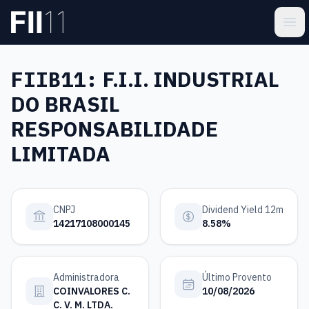
Pular para o conteúdo principal
Estatística FII
Ope
FIIB11:
F.I.I. INDUSTRIAL
DO BRASIL
RESPONSABILIDADE
LIMITADA
CNPJ
Dividend Yield 12m
14217108000145
8.58%
Administradora
Último Provento
COINVALORES C.
10/08/2026
C. V. M. LTDA.