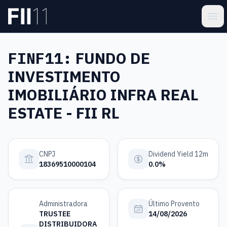
Pular para o conteúdo principal
Estatística FII
Ope
FINF11:
FUNDO DE
INVESTIMENTO
IMOBILIÁRIO INFRA REAL
ESTATE - FII RL
CNPJ
Dividend Yield 12m
18369510000104
0.0%
Administradora
Último Provento
TRUSTEE
14/08/2026
DISTRIBUIDORA