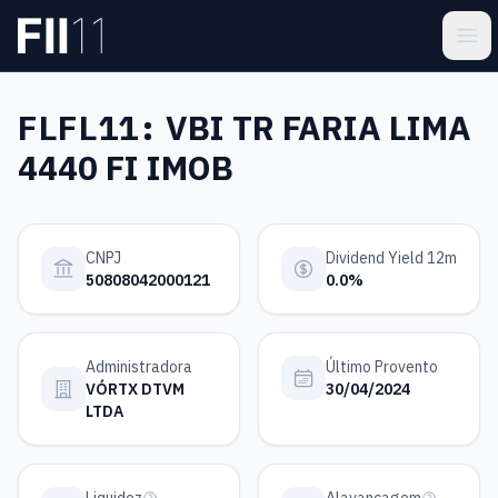
Pular para o conteúdo principal
Estatística FII
Ope
FLFL11:
VBI TR FARIA LIMA
4440 FI IMOB
CNPJ
Dividend Yield 12m
50808042000121
0.0%
Administradora
Último Provento
VÓRTX DTVM
30/04/2024
LTDA