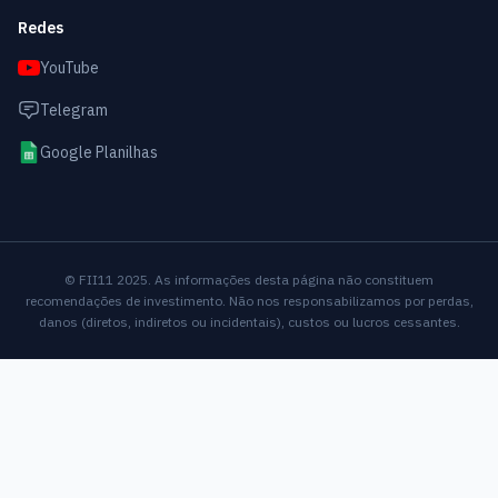
Redes
YouTube
Telegram
Google Planilhas
© FII11 2025. As informações desta página não constituem
recomendações de investimento. Não nos responsabilizamos por perdas,
danos (diretos, indiretos ou incidentais), custos ou lucros cessantes.