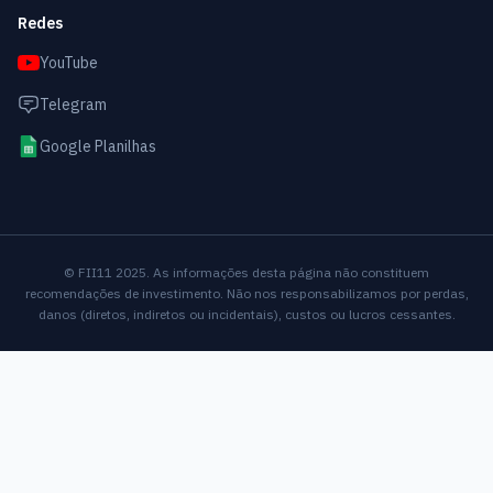
Redes
YouTube
Telegram
Google Planilhas
© FII11 2025. As informações desta página não constituem
recomendações de investimento. Não nos responsabilizamos por perdas,
danos (diretos, indiretos ou incidentais), custos ou lucros cessantes.