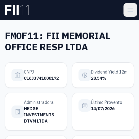
Pular para o conteúdo principal
Estatística FII
Ope
FMOF11:
FII MEMORIAL
OFFICE RESP LTDA
CNPJ
Dividend Yield 12m
01633741000172
28.54%
Administradora
Último Provento
HEDGE
14/07/2026
INVESTMENTS
DTVM LTDA