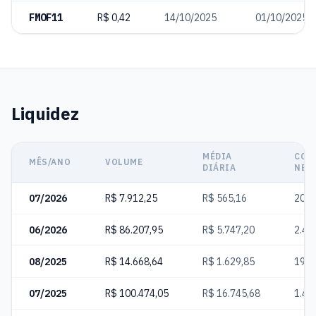
FMOF11
R$ 0,42
14/10/2025
01/10/2025
Liquidez
MÉDIA
COT
MÊS/ANO
VOLUME
DIÁRIA
NEG
07/2026
R$ 7.912,25
R$ 565,16
201
06/2026
R$ 86.207,95
R$ 5.747,20
2.45
08/2025
R$ 14.668,64
R$ 1.629,85
199
07/2025
R$ 100.474,05
R$ 16.745,68
1.40