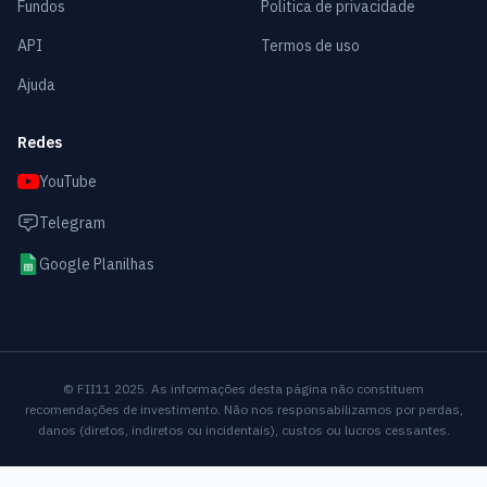
Fundos
Politica de privacidade
API
Termos de uso
Ajuda
Redes
YouTube
Telegram
Google Planilhas
© FII11 2025. As informações desta página não constituem
recomendações de investimento. Não nos responsabilizamos por perdas,
danos (diretos, indiretos ou incidentais), custos ou lucros cessantes.