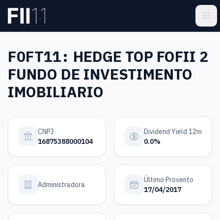
Pular para o conteúdo principal
Estatística FII
Ope
FOFT11:
HEDGE TOP FOFII 2
FUNDO DE INVESTIMENTO
IMOBILIARIO
CNPJ
Dividend Yield 12m
16875388000104
0.0%
Último Provento
Administradora
17/04/2017