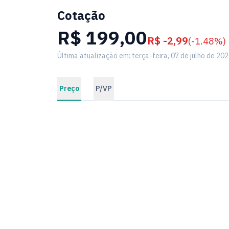
Cotação
R$ 199,00
R$ -2,99
(-1.48%)
Última atualização em: terça-feira, 07 de julho de 20
Preço
P/VP