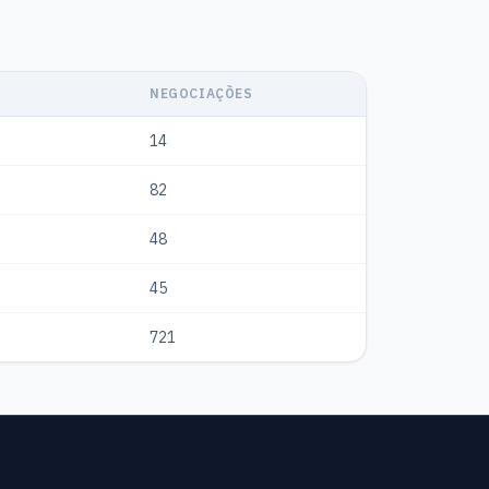
NEGOCIAÇÕES
14
82
48
45
721