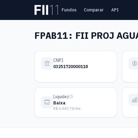
Pular para o conteúdo principal
Fundos
Comparar
API
Estatística FII
FPAB11:
FII PROJ AG
CNPJ
03251720000118
Liquidez
Baixa
R$ 6.443,74/dia