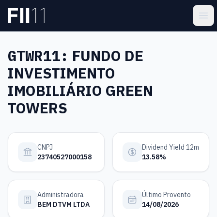
Pular para o conteúdo principal
Estatística FII
Ope
GTWR11:
FUNDO DE
INVESTIMENTO
IMOBILIÁRIO GREEN
TOWERS
CNPJ
Dividend Yield 12m
23740527000158
13.58%
Administradora
Último Provento
BEM DTVM LTDA
14/08/2026