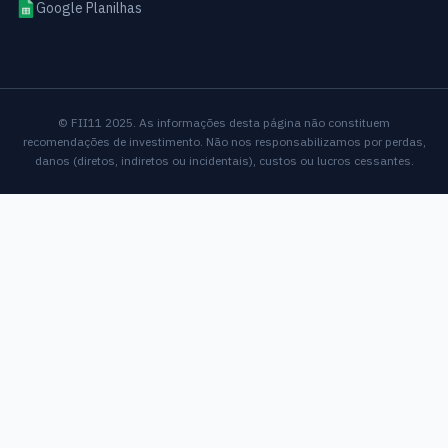
Google Planilhas
© FII11 2025. As informações desta página não constituem
recomendações de investimento. Não nos responsabilizamos por perdas,
danos (diretos, indiretos ou incidentais), custos ou lucros cessantes.