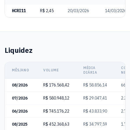
HCRI11
R$ 2,45
20/03/2026
14/03/2026
Liquidez
MÉDIA
COT
MÊS/ANO
VOLUME
DIÁRIA
NEG
08/2026
R$ 176.568,42
R$ 58.856,14
664
07/2026
R$ 580.948,12
R$ 29.047,41
2.20
06/2026
R$ 745.176,22
R$ 43.833,90
2.78
08/2025
R$ 452.368,63
R$ 34.797,59
1.72