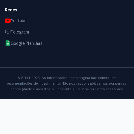
Redes
YouTube
Telegram
Google Planilhas
© FII11 2025. As informações desta página não constituem
recomendações de investimento. Não nos responsabilizamos por perdas,
danos (diretos, indiretos ou incidentais), custos ou lucros cessantes.