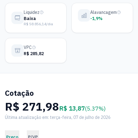
Liquidez
Alavancagem
Baixa
-1,9%
R$ 58.856,14/dia
VPC
R$ 285,82
Cotação
R$ 271,98
R$ 13,87
(5.37%)
Última atualização em: terça-feira, 07 de julho de 2026
Preço
P/VP