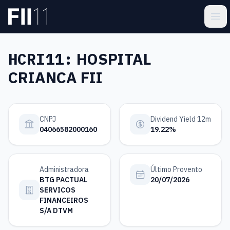
Pular para o conteúdo principal
Estatística FII
Ope
HCRI11:
HOSPITAL
CRIANCA FII
CNPJ
Dividend Yield 12m
04066582000160
19.22%
Administradora
Último Provento
BTG PACTUAL
20/07/2026
SERVICOS
FINANCEIROS
S/A DTVM