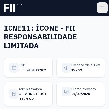
Pular para o conteúdo principal
Estatística FII
Ope
ICNE11:
ÍCONE - FII
RESPONSABILIDADE
LIMITADA
CNPJ
Dividend Yield 12m
53137434000102
19.62%
Administradora
Último Provento
OLIVEIRA TRUST
27/07/2026
DTVM S.A.