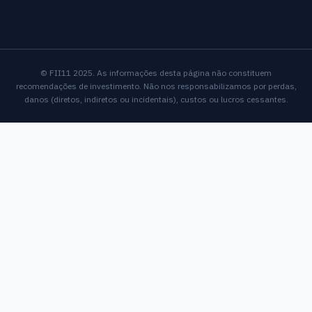
© FII11 2025. As informações desta página não constituem
recomendações de investimento. Não nos responsabilizamos por perdas,
danos (diretos, indiretos ou incidentais), custos ou lucros cessantes.