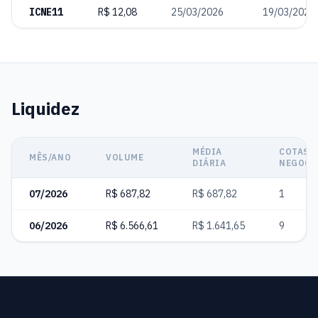
ICNE11
R$ 12,08
25/03/2026
19/03/2026
Liquidez
MÉDIA
COTAS
MÊS/ANO
VOLUME
DIÁRIA
NEGOCI
07/2026
R$ 687,82
R$ 687,82
1
06/2026
R$ 6.566,61
R$ 1.641,65
9