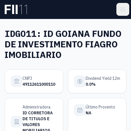
Pular para o conteúdo principal
Estatística FII
Ope
IDGO11:
ID GOIANA FUNDO
DE INVESTIMENTO FIAGRO
IMOBILIARIO
CNPJ
Dividend Yield 12m
49112611000110
0.0%
Administradora
Último Provento
ID CORRETORA
NA
DE TITULOS E
VALORES
MOBILIARIOS