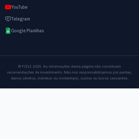
YouTube
Telegram
Google Planilhas
© FII11 2025. As informações desta página não constituem
recomendações de investimento. Não nos responsabilizamos por perdas,
danos (diretos, indiretos ou incidentais), custos ou lucros cessantes.