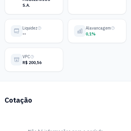
S.A.
Liquidez
Alavancagem
--
0,1%
VPC
R$ 200,56
Cotação