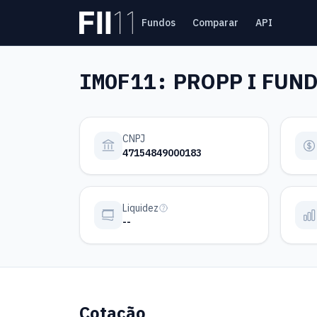
Pular para o conteúdo principal
Fundos
Comparar
API
Estatística FII
IMOF11:
PROPP I FUND
CNPJ
47154849000183
Liquidez
--
Cotação