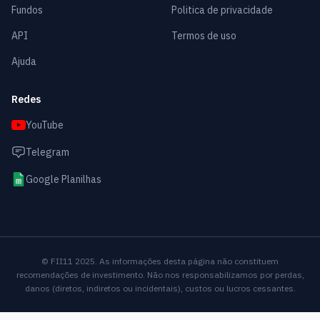
Fundos
Politica de privacidade
API
Termos de uso
Ajuda
Redes
YouTube
Telegram
Google Planilhas
© FII11 2025. As informações desta página não constituem
recomendações de investimento. Não nos responsabilizamos por perdas,
danos (diretos, indiretos ou incidentais), custos ou lucros cessantes.