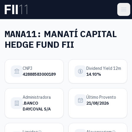
Pular para o conteúdo principal
Estatística FII
Ope
MANA11:
MANATÍ CAPITAL
HEDGE FUND FII
CNPJ
Dividend Yield 12m
42888583000189
14.93%
Administradora
Último Provento
.BANCO
21/08/2026
DAYCOVAL S/A