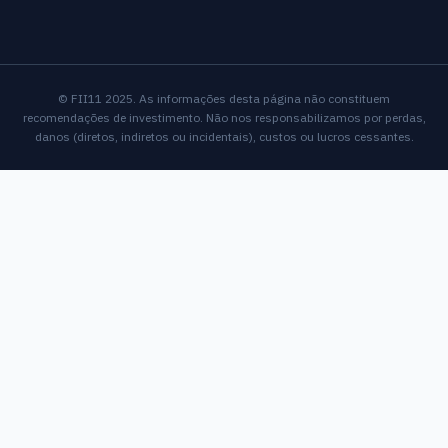
© FII11 2025. As informações desta página não constituem
recomendações de investimento. Não nos responsabilizamos por perdas,
danos (diretos, indiretos ou incidentais), custos ou lucros cessantes.