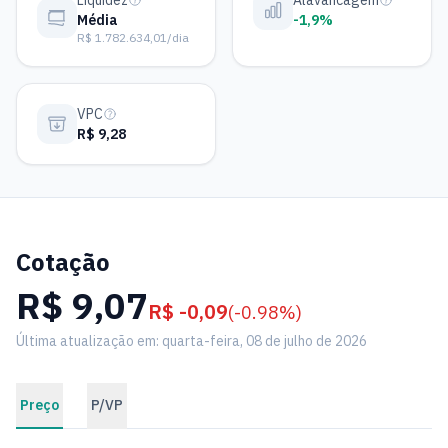
Liquidez
Alavancagem
Média
-1,9%
R$ 1.782.634,01/dia
VPC
R$ 9,28
Cotação
R$ 9,07
R$ -0,09
(-0.98%)
Última atualização em: quarta-feira, 08 de julho de 2026
Preço
P/VP