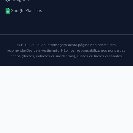
Google Planilhas
© FII11 2025. As informações desta página não constituem
recomendações de investimento. Não nos responsabilizamos por perdas,
danos (diretos, indiretos ou incidentais), custos ou lucros cessantes.