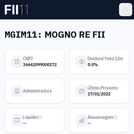
Pular para o conteúdo principal
Estatística FII
Ope
MGIM11:
MOGNO RE FII
CNPJ
Dividend Yield 12m
36642099000172
0.0%
Último Provento
Administradora
17/01/2022
Liquidez
Alavancagem
--
--