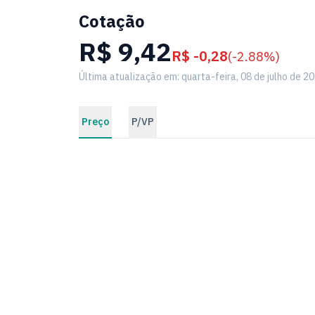
Cotação
R$ 9,42
R$ -0,28
(-2.88%)
Última atualização em: quarta-feira, 08 de julho de 2
Preço
P/VP