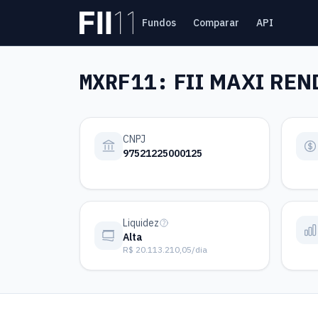
Pular para o conteúdo principal
Fundos
Comparar
API
Estatística FII
MXRF11:
FII MAXI REN
CNPJ
97521225000125
Liquidez
Alta
R$ 20.113.210,05/dia