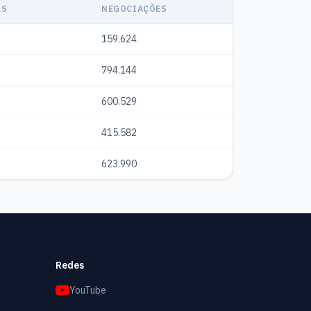
AS
NEGOCIAÇÕES
159.624
794.144
600.529
415.582
623.990
Redes
YouTube