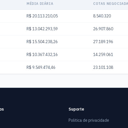
MÉDIA DIÁRIA
COTAS NEGOCIAD
R$ 20.113.210,05
8.540.320
R$ 13.042.293,59
26.907.860
R$ 15.504.238,26
27.189.196
R$ 10.367.432,16
14.259.061
R$ 9.549.474,46
23.101.108
os
Suporte
Politica de privacidade