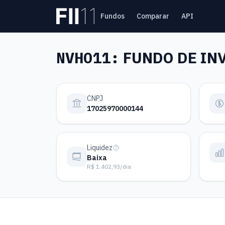
Pular para o conteúdo principal
Fundos
Comparar
API
Estatística FII
NVHO11:
FUNDO DE INV
CNPJ
17025970000144
Liquidez
Baixa
R$ 1.402,93/dia