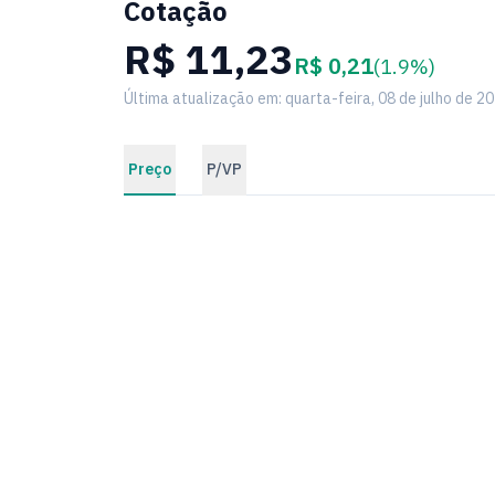
Cotação
R$ 11,23
R$ 0,21
(1.9%)
Última atualização em: quarta-feira, 08 de julho de 2
Preço
P/VP