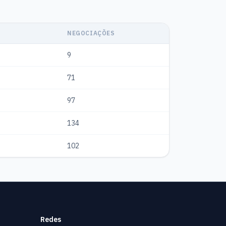
NEGOCIAÇÕES
9
71
97
134
102
Redes