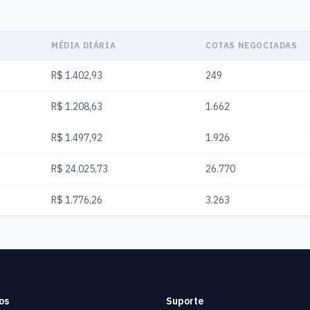
MÉDIA DIÁRIA
COTAS NEGOCIADAS
R$ 1.402,93
249
R$ 1.208,63
1.662
R$ 1.497,92
1.926
R$ 24.025,73
26.770
R$ 1.776,26
3.263
os
Suporte