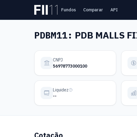
Pular para o conteúdo principal
Fundos
Comparar
API
Estatística FII
PDBM11:
PDB MALLS FI
CNPJ
56978773000100
Liquidez
--
Cotação