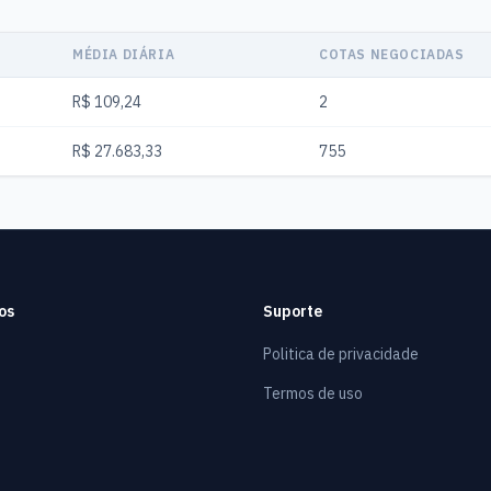
MÉDIA DIÁRIA
COTAS NEGOCIADAS
R$ 109,24
2
R$ 27.683,33
755
os
Suporte
Politica de privacidade
Termos de uso