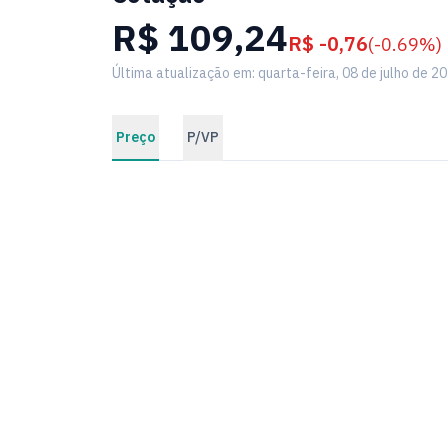
R$ 109,24
R$ -0,76
(-0.69%)
Última atualização em: quarta-feira, 08 de julho de 2
Preço
P/VP