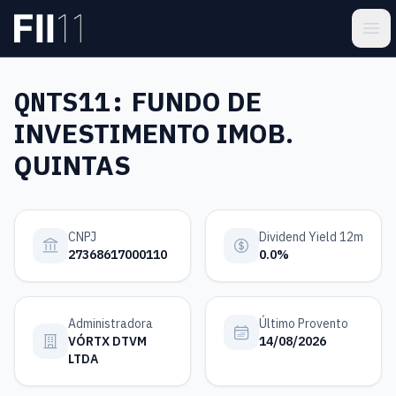
Pular para o conteúdo principal
Estatística FII
Ope
QNTS11:
FUNDO DE
INVESTIMENTO IMOB.
QUINTAS
CNPJ
Dividend Yield 12m
27368617000110
0.0%
Administradora
Último Provento
VÓRTX DTVM
14/08/2026
LTDA