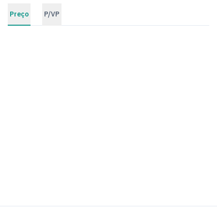
Preço
P/VP