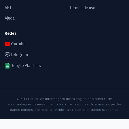
API
Termos de uso
Ajuda
Redes
YouTube
Telegram
Google Planilhas
© FII11 2025. As informações desta página não constituem
recomendações de investimento. Não nos responsabilizamos por perdas,
danos (diretos, indiretos ou incidentais), custos ou lucros cessantes.