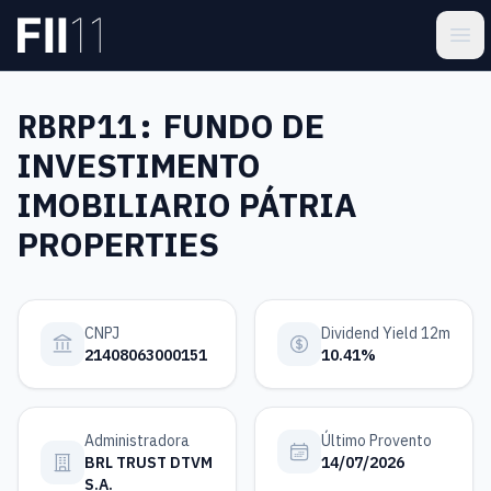
Pular para o conteúdo principal
Estatística FII
Ope
RBRP11:
FUNDO DE
INVESTIMENTO
IMOBILIARIO PÁTRIA
PROPERTIES
CNPJ
Dividend Yield 12m
21408063000151
10.41%
Administradora
Último Provento
BRL TRUST DTVM
14/07/2026
S.A.