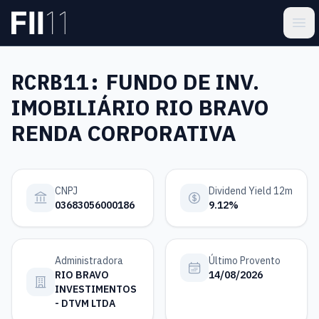
Pular para o conteúdo principal
Estatística FII
Ope
RCRB11:
FUNDO DE INV.
IMOBILIÁRIO RIO BRAVO
RENDA CORPORATIVA
CNPJ
Dividend Yield 12m
03683056000186
9.12%
Administradora
Último Provento
RIO BRAVO
14/08/2026
INVESTIMENTOS
- DTVM LTDA