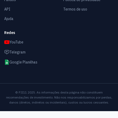
API
Termos de uso
Ajuda
Redes
YouTube
Telegram
Google Planilhas
© FII11 2025. As informações desta página não constituem
recomendações de investimento. Não nos responsabilizamos por perdas,
danos (diretos, indiretos ou incidentais), custos ou lucros cessantes.