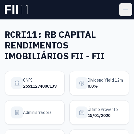
Pular para o conteúdo principal
Estatística FII
Ope
RCRI11:
RB CAPITAL
RENDIMENTOS
IMOBILIÁRIOS FII - FII
CNPJ
Dividend Yield 12m
26511274000139
0.0%
Último Provento
Administradora
15/01/2020