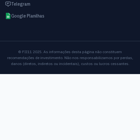
Telegram
Google Planilhas
© FII11 2025. As informações desta página não constituem
recomendações de investimento. Não nos responsabilizamos por perdas,
danos (diretos, indiretos ou incidentais), custos ou lucros cessantes.