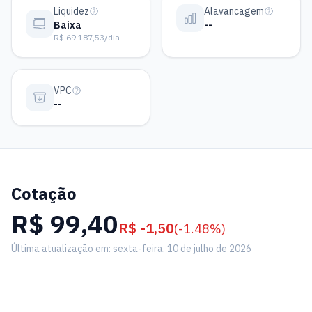
Liquidez
Alavancagem
Baixa
--
R$ 69.187,53/dia
VPC
--
Cotação
R$ 99,40
R$ -1,50
(-1.48%)
Última atualização em: sexta-feira, 10 de julho de 2026