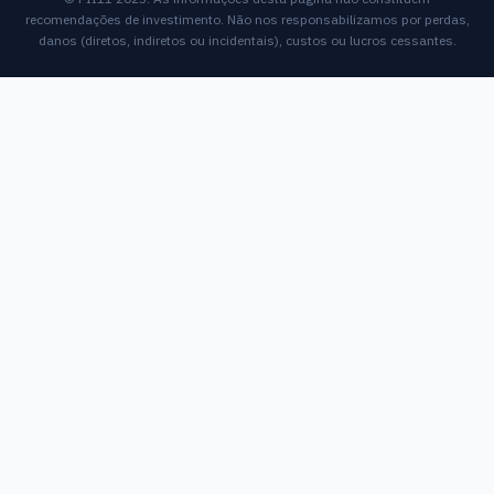
recomendações de investimento. Não nos responsabilizamos por perdas,
danos (diretos, indiretos ou incidentais), custos ou lucros cessantes.