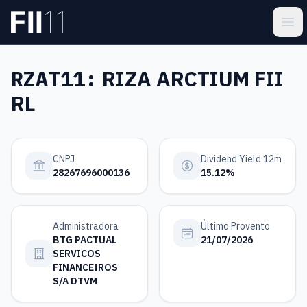
Pular para o conteúdo principal
Estatística FII
Ope
RZAT11:
RIZA ARCTIUM FII
RL
CNPJ
Dividend Yield 12m
28267696000136
15.12%
Administradora
Último Provento
BTG PACTUAL
21/07/2026
SERVICOS
FINANCEIROS
S/A DTVM