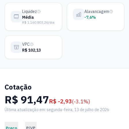
Liquidez
Alavancagem
Média
-7,6%
R$ 1.160.803,26/dia
VPC
R$ 102,13
Cotação
R$ 91,47
R$ -2,93
(-3.1%)
Última atualização em: segunda-feira, 13 de julho de 2026
Preço
P/VP