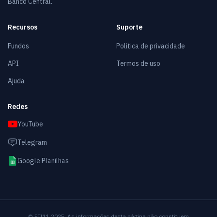
Banco Central.
Recursos
Suporte
Fundos
Politica de privacidade
API
Termos de uso
Ajuda
Redes
YouTube
Telegram
Google Planilhas
© FII11 2025. As informações desta página não constituem