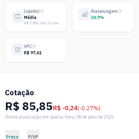
Liquidez
Alavancagem
Média
24,9%
R$ 3.883.262,53/dia
VPC
R$ 97,61
Cotação
R$ 85,85
R$ -0,24
(-0.27%)
Última atualização em: quarta-feira, 08 de julho de 2026
Preço
P/VP