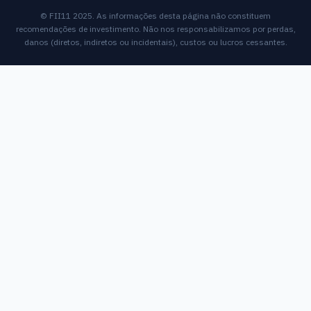
© FII11 2025. As informações desta página não constituem
recomendações de investimento. Não nos responsabilizamos por perdas,
danos (diretos, indiretos ou incidentais), custos ou lucros cessantes.