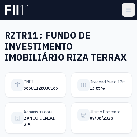
Pular para o conteúdo principal
Estatística FII
Ope
RZTR11:
FUNDO DE
INVESTIMENTO
IMOBILIÁRIO RIZA TERRAX
CNPJ
Dividend Yield 12m
36501128000186
13.65%
Administradora
Último Provento
BANCO GENIAL
07/08/2026
S.A.