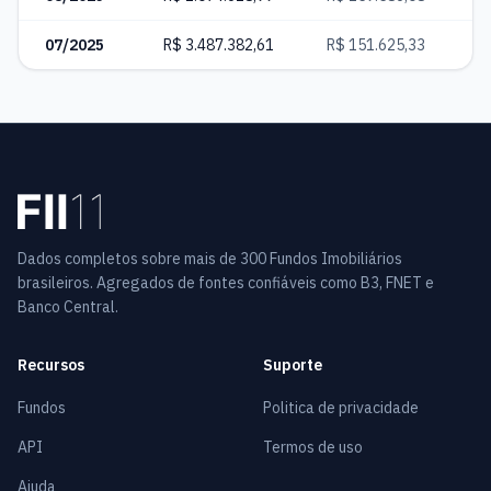
07/2025
R$ 3.487.382,61
R$ 151.625,33
4
Dados completos sobre mais de 300 Fundos Imobiliários
brasileiros. Agregados de fontes confiáveis como B3, FNET e
Banco Central.
Recursos
Suporte
Fundos
Politica de privacidade
API
Termos de uso
Ajuda