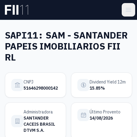
Pular para o conteúdo principal
Estatística FII
Ope
SAPI11:
SAM - SANTANDER
PAPEIS IMOBILIARIOS FII
RL
CNPJ
Dividend Yield 12m
51646298000142
15.85%
Administradora
Último Provento
SANTANDER
14/08/2026
CACEIS BRASIL
DTVM S.A.