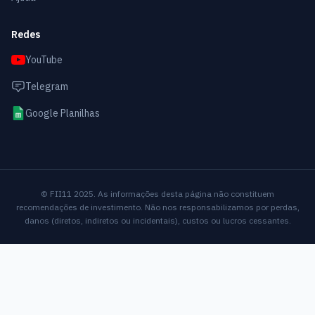
Redes
YouTube
Telegram
Google Planilhas
© FII11 2025. As informações desta página não constituem
recomendações de investimento. Não nos responsabilizamos por perdas,
danos (diretos, indiretos ou incidentais), custos ou lucros cessantes.