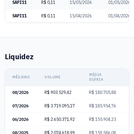
SAPI11
R$ 0,11
15/05/2026
01/05/2026
SAPI11
R$ 0,11
15/04/2026
01/04/2026
Liquidez
MÉDIA
C
MÊS/ANO
VOLUME
DIÁRIA
N
08/2026
R$ 903.529,42
R$ 180.705,88
1
07/2026
R$ 3.719.095,17
R$ 185.954,76
4
06/2026
R$ 2.650.371,92
R$ 155.904,23
2
08/2025
R$ 2.074.618,99
R$ 159.586,08
2