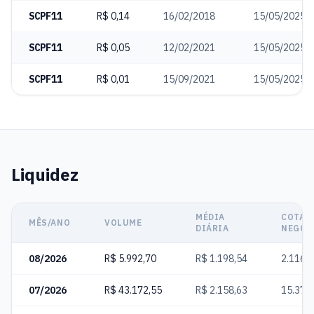
SCPF11
R$ 0,14
16/02/2018
15/05/2025
SCPF11
R$ 0,05
12/02/2021
15/05/2025
SCPF11
R$ 0,01
15/09/2021
15/05/2025
Liquidez
MÉDIA
COTAS
MÊS/ANO
VOLUME
DIÁRIA
NEGOC
08/2026
R$ 5.992,70
R$ 1.198,54
2.116
07/2026
R$ 43.172,55
R$ 2.158,63
15.375