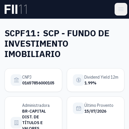
Pular para o conteúdo principal
Estatística FII
Ope
SCPF11:
SCP - FUNDO DE
INVESTIMENTO
IMOBILIARIO
CNPJ
Dividend Yield 12m
01657856000105
1.99%
Administradora
Último Provento
BR-CAPITAL
15/07/2026
DIST. DE
TÍTULOS E
VALORES