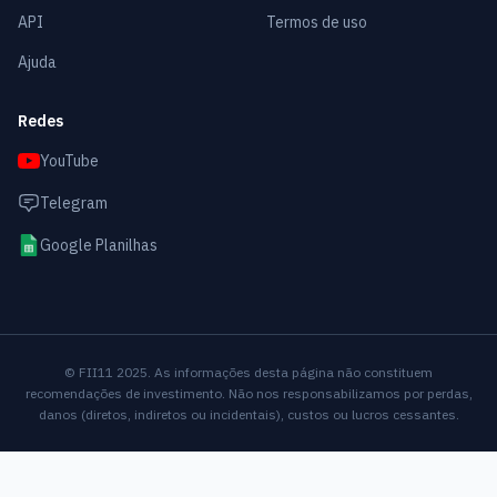
API
Termos de uso
Ajuda
Redes
YouTube
Telegram
Google Planilhas
© FII11 2025. As informações desta página não constituem
recomendações de investimento. Não nos responsabilizamos por perdas,
danos (diretos, indiretos ou incidentais), custos ou lucros cessantes.