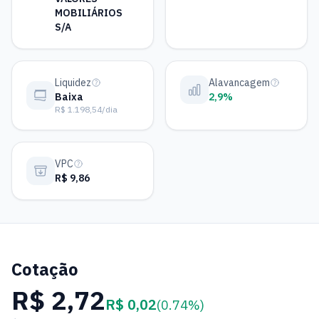
MOBILIÁRIOS
S/A
Liquidez
Alavancagem
Baixa
2,9%
R$ 1.198,54/dia
VPC
R$ 9,86
Cotação
R$ 2,72
R$ 0,02
(0.74%)