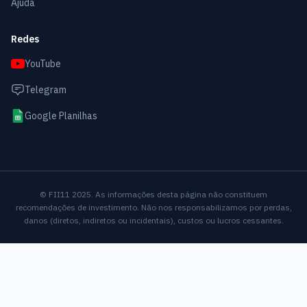
Ajuda
Redes
YouTube
Telegram
Google Planilhas
© FII11 2025. As informações desta página não constituem
recomendações de investimento. Não nos responsabilizamos por perdas,
danos (diretos, indiretos ou incidentais), custos ou lucros cessantes.