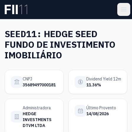
Pular para o conteúdo principal
Estatística FII
Ope
SEED11:
HEDGE SEED
FUNDO DE INVESTIMENTO
IMOBILIÁRIO
CNPJ
Dividend Yield 12m
35689497000181
11.36%
Administradora
Último Provento
HEDGE
14/08/2026
INVESTMENTS
DTVM LTDA