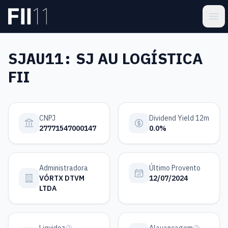
Pular para o conteúdo principal
Estatística FII
Ope
SJAU11:
SJ AU LOGÍSTICA
FII
CNPJ
Dividend Yield 12m
27771547000147
0.0%
Administradora
Último Provento
VÓRTX DTVM
12/07/2024
LTDA