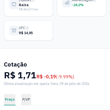
Liquidez
Alavancagem
Baixa
-24,0%
R$ 864,57/dia
VPC
R$ 14,85
Cotação
R$ 1,71
R$ -0,19
(-9.99%)
Última atualização em: quinta-feira, 09 de julho de 2026
Preço
P/VP