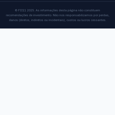
© FII11 2025. As informações desta página não constituem
recomendações de investimento. Não nos responsabilizamos por perdas,
danos (diretos, indiretos ou incidentais), custos ou lucros cessantes.