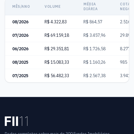
MÉDIA
COTAS
MÊS/ANO
VOLUME
DIÁRIA
NEGOC
08/2026
R$ 4.322,83
R$ 864,57
2.516
07/2026
R$ 69.159,18
R$ 3.457,96
29.892
06/2026
R$ 29.351,81
R$ 1.726,58
8.277
08/2025
R$ 15.083,33
R$ 1.160,26
985
07/2025
R$ 56.482,33
R$ 2.567,38
3.941