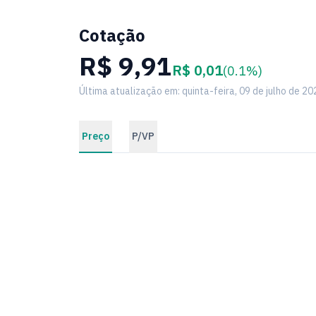
Cotação
R$ 9,91
R$ 0,01
(0.1%)
Última atualização em: quinta-feira, 09 de julho de 20
Preço
P/VP