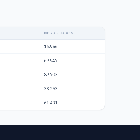
NEGOCIAÇÕES
16.956
69.947
89.703
33.253
61.431