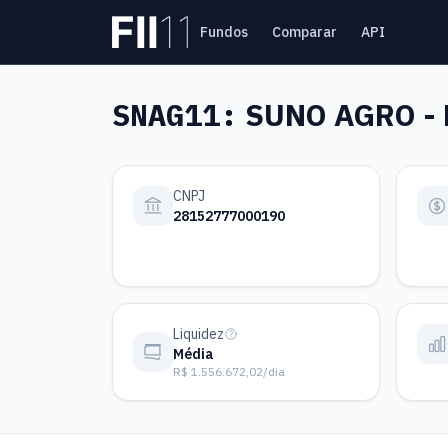
Pular para o conteúdo principal
Fundos
Comparar
API
Estatística FII
SNAG11:
SUNO AGRO - 
CNPJ
28152777000190
Liquidez
Média
R$ 1.556.672,02/dia