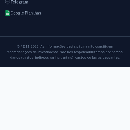
Telegram
Google Planilhas
© FII11 2025. As informações desta página não constituem
recomendações de investimento. Não nos responsabilizamos por perdas,
danos (diretos, indiretos ou incidentais), custos ou lucros cessantes.