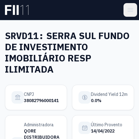
Pular para o conteúdo principal
Estatística FII
Ope
SRVD11:
SERRA SUL FUNDO
DE INVESTIMENTO
IMOBILIÁRIO RESP
ILIMITADA
CNPJ
Dividend Yield 12m
38082796000141
0.0%
Administradora
Último Provento
QORE
14/04/2022
DISTRIBUIDORA