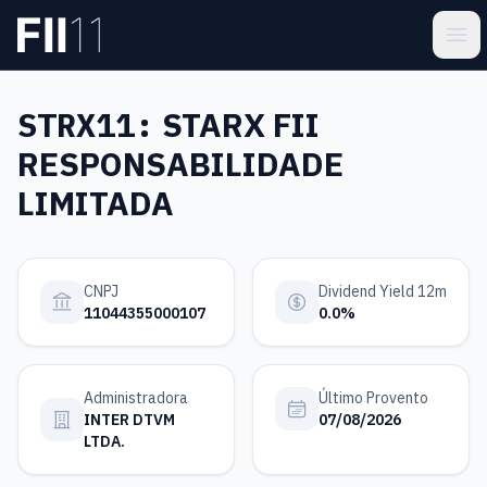
Pular para o conteúdo principal
Estatística FII
Ope
STRX11:
STARX FII
RESPONSABILIDADE
LIMITADA
CNPJ
Dividend Yield 12m
11044355000107
0.0%
Administradora
Último Provento
INTER DTVM
07/08/2026
LTDA.