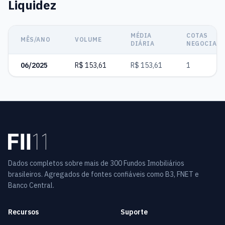
Liquidez
MÉDIA
COTAS
MÊS/ANO
VOLUME
DIÁRIA
NEGOCIAD
06/2025
R$ 153,61
R$ 153,61
1
Dados completos sobre mais de 300 Fundos Imobiliários
brasileiros. Agregados de fontes confiáveis como B3, FNET e
Banco Central.
Recursos
Suporte