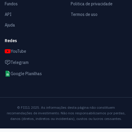
Fundos
Politica de privacidade
API
Termos de uso
Ajuda
Redes
YouTube
Telegram
Google Planilhas
© FII11 2025. As informações desta página não constituem
recomendações de investimento. Não nos responsabilizamos por perdas,
danos (diretos, indiretos ou incidentais), custos ou lucros cessantes.