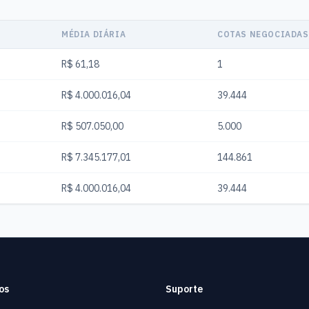
MÉDIA DIÁRIA
COTAS NEGOCIADAS
R$ 61,18
1
R$ 4.000.016,04
39.444
R$ 507.050,00
5.000
R$ 7.345.177,01
144.861
R$ 4.000.016,04
39.444
os
Suporte