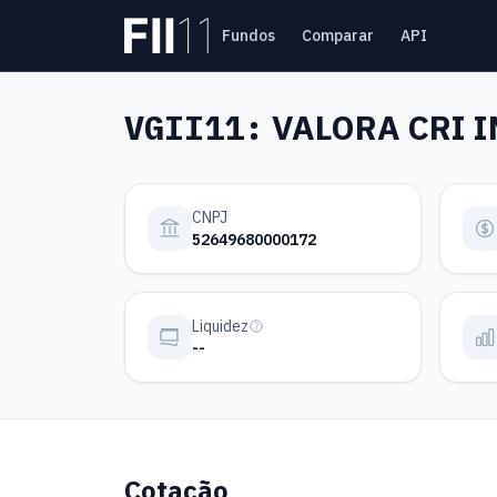
Pular para o conteúdo principal
Fundos
Comparar
API
Estatística FII
VGII11:
VALORA CRI IN
CNPJ
52649680000172
Liquidez
--
Cotação