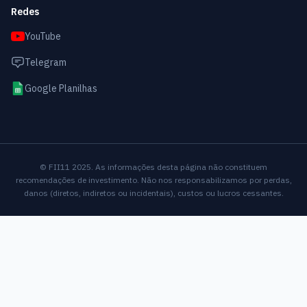
Redes
YouTube
Telegram
Google Planilhas
© FII11 2025. As informações desta página não constituem
recomendações de investimento. Não nos responsabilizamos por perdas,
danos (diretos, indiretos ou incidentais), custos ou lucros cessantes.