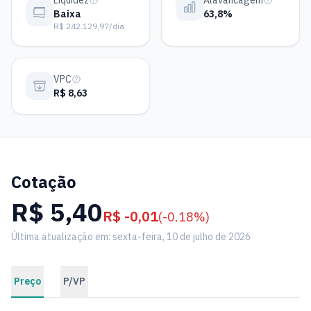
Liquidez
Alavancagem
Baixa
63,8%
R$ 242.129,97/dia
VPC
R$ 8,63
Cotação
R$ 5,40
R$ -0,01
(-0.18%)
Última atualização em: sexta-feira, 10 de julho de 2026
Preço
P/VP