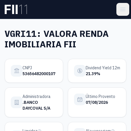
Pular para o conteúdo principal
Estatística FII
Ope
VGRI11:
VALORA RENDA
IMOBILIARIA FII
CNPJ
Dividend Yield 12m
53656482000107
21.39%
Administradora
Último Provento
.BANCO
07/08/2026
DAYCOVAL S/A